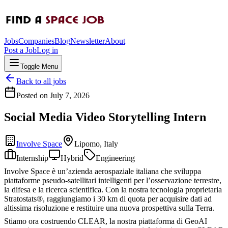
Jobs
Companies
Blog
Newsletter
About
Post a Job
Log in
Toggle Menu
Back to all jobs
Posted on
July 7, 2026
Social Media Video Storytelling Intern
Involve Space
Lipomo, Italy
Internship
Hybrid
Engineering
Involve Space è un’azienda aerospaziale italiana che sviluppa
piattaforme pseudo-satellitari intelligenti per l’osservazione terrestre,
la difesa e la ricerca scientifica. Con la nostra tecnologia proprietaria
Stratostats®, raggiungiamo i 30 km di quota per acquisire dati ad
altissima risoluzione e restituire una nuova prospettiva sulla Terra.
Stiamo ora costruendo CLEAR, la nostra piattaforma di GeoAI