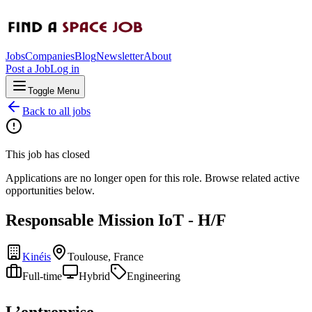
Jobs
Companies
Blog
Newsletter
About
Post a Job
Log in
Toggle Menu
Back to all jobs
This job has closed
Applications are no longer open for this role. Browse related active
opportunities below.
Responsable Mission IoT - H/F
Kinéis
Toulouse, France
Full-time
Hybrid
Engineering
L’entreprise